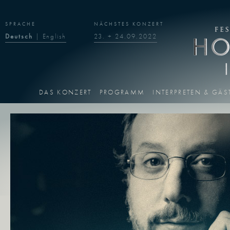
SPRACHE
NÄCHSTES KONZERT
Deutsch
|
English
23. + 24.09.2022
DAS KONZERT
PROGRAMM
INTERPRETEN & GÄS