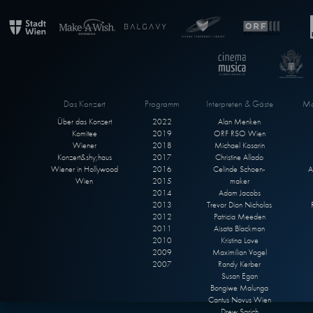
Das Konzert
Programm
Interpreten & Gäste
Ma
Über das Konzert
2022
Alan Menken
Komitee
2019
ORF RSO Wien
Wiener
2018
Michael Kosarin
Konzert&shy;haus
2017
Christine Allado
Wiener in Hollywood
2016
Celinde Schoen-
A
Wien
2015
maker
2014
Adam Jacobs
2013
Trevor Dion Nicholas
2012
Patricia Meeden
2011
Aisata Blackman
2010
Kristina Love
2009
Maximilian Vogel
2007
Randy Kerber
Susan Egan
Bongiwe Malunga
Cantus Novus Wien
Drew Sarich