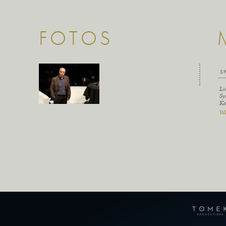
FOTOS
S
Li
Sy
Ko
We