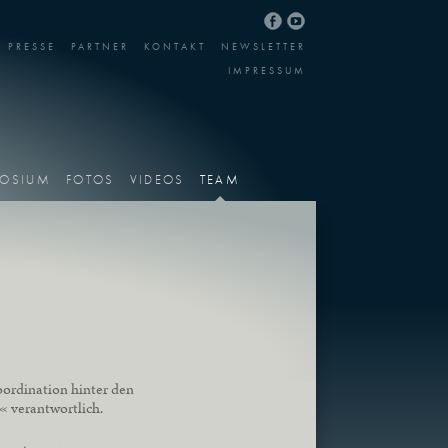
PRESSE
PARTNER
KONTAKT
NEWSLETTER
IMPRESSUM
OSIUM
FOTOS
VIDEOS
TEAM
oordination hinter den
« verantwortlich.