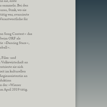
n sie, erste
zu sammeln. Bei den
rau, Stmk, wo sie
tätig war, avancierte
 Verantwortliche für
ion Song Contest« das
r beim ORF als
wie »Dancing Stars«,
nball«.
, Film- und
 Volkswirtschaft an
ntrierte sie sich
eit im kulturellen
Regieassistentin an
oduktion
n der »Wiener
m April 2019 tätig.