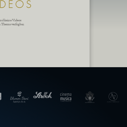
IDEOS
ind keine Videos
m Thema verfügbar.