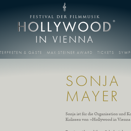
T
TERPRETEN & GÄSTE
MAX STEINER AWARD
TICKETS
SYMP
SONJA
MAYER
Sonja ist für die Organisation und K
Kulissen von »Hollywood in Vienna