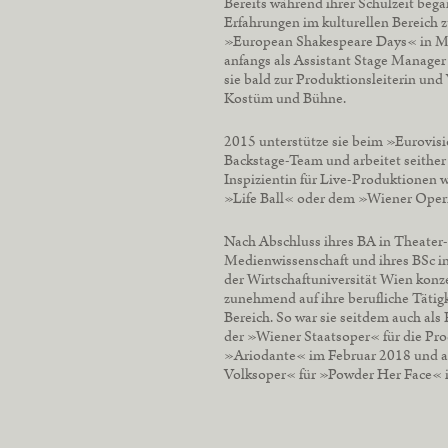
Bereits während ihrer Schulzeit began
Erfahrungen im kulturellen Bereich 
»European Shakespeare Days« in Mu
anfangs als Assistant Stage Manager 
sie bald zur Produktionsleiterin und
Kostüm und Bühne.
2015 unterstütze sie beim »Eurovis
Backstage-Team und arbeitet seithe
Inspizientin für Live-Produktionen 
»Life Ball« oder dem »Wiener Oper
Nach Abschluss ihres BA in Theater-
Medienwissenschaft und ihres BSc in
der Wirtschaftuniversität Wien konze
zunehmend auf ihre berufliche Tätigk
Bereich. So war sie seitdem auch als 
der »Wiener Staatsoper« für die Pr
»Ariodante« im Februar 2018 und a
Volksoper« für »Powder Her Face« i