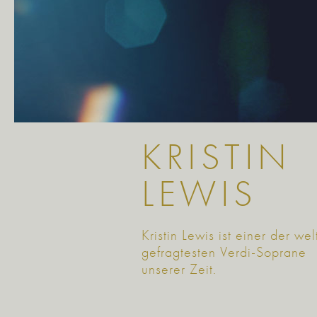
KRISTIN
LEWIS
Kristin Lewis ist einer der wel
gefragtesten Verdi-Soprane
unserer Zeit.