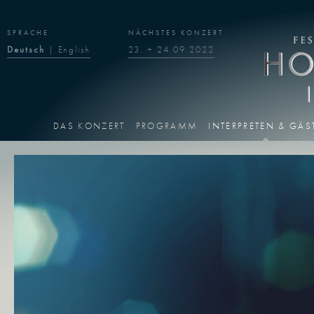
SPRACHE
NÄCHSTES KONZERT
Deutsch
|
English
23. + 24.09.2022
DAS KONZERT
PROGRAMM
INTERPRETEN & GÄS