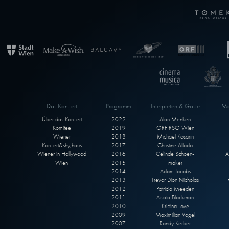
Das Konzert
Programm
Interpreten & Gäste
Ma
Über das Konzert
2022
Alan Menken
Komitee
2019
ORF RSO Wien
Wiener
2018
Michael Kosarin
Konzert&shy;haus
2017
Christine Allado
Wiener in Hollywood
2016
Celinde Schoen-
A
Wien
2015
maker
2014
Adam Jacobs
2013
Trevor Dion Nicholas
2012
Patricia Meeden
2011
Aisata Blackman
2010
Kristina Love
2009
Maximilian Vogel
2007
Randy Kerber