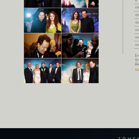
F
G
G
H
H
H
Li
Sy
Ko
We