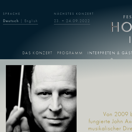
SPRACHE
NÄCHSTES KONZERT
Deutsch
|
English
23. + 24.09.2022
DAS KONZERT
PROGRAMM
INTERPRETEN & GÄS
Von 2009 
fungierte John Ax
musikalischer Dir