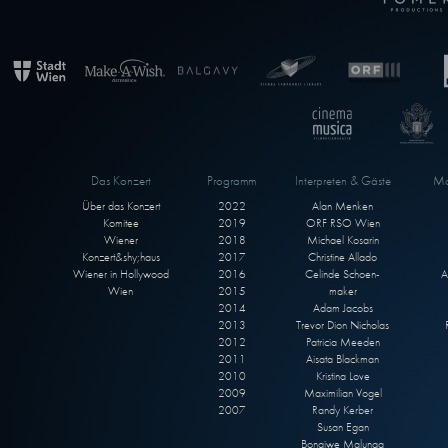
Das Konzert
Programm
Interpreten & Gäste
Ma
Über das Konzert
2022
Alan Menken
Komitee
2019
ORF RSO Wien
Wiener
2018
Michael Kosarin
Konzert&shy;haus
2017
Christine Allado
Wiener in Hollywood
2016
Celinde Schoen-
A
Wien
2015
maker
2014
Adam Jacobs
2013
Trevor Dion Nicholas
2012
Patricia Meeden
2011
Aisata Blackman
2010
Kristina Love
2009
Maximilian Vogel
2007
Randy Kerber
Susan Egan
Bongiwe Malunga