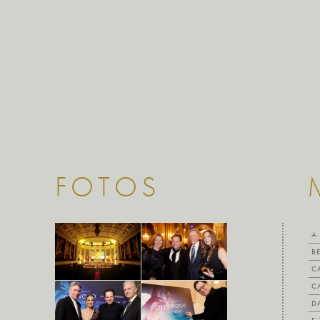
FOTOS
A
B
C
C
D
E.