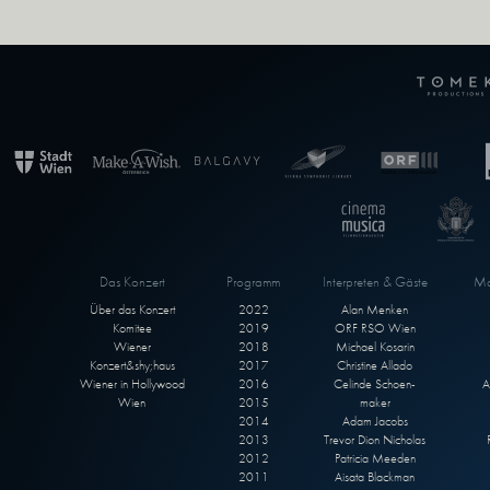
Das Konzert
Programm
Interpreten & Gäste
Ma
Über das Konzert
2022
Alan Menken
Komitee
2019
ORF RSO Wien
Wiener
2018
Michael Kosarin
Konzert&shy;haus
2017
Christine Allado
Wiener in Hollywood
2016
Celinde Schoen-
A
Wien
2015
maker
2014
Adam Jacobs
2013
Trevor Dion Nicholas
2012
Patricia Meeden
2011
Aisata Blackman