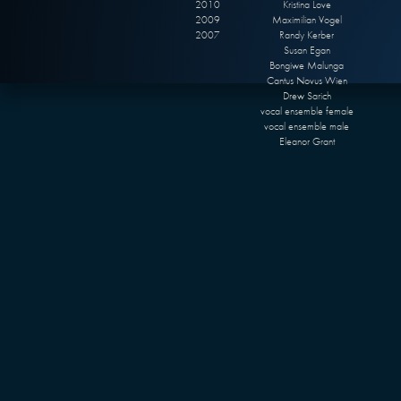
2010
Kristina Love
2009
Maximilian Vogel
2007
Randy Kerber
Susan Egan
Bongiwe Malunga
Cantus Novus Wien
Drew Sarich
vocal ensemble female
vocal ensemble male
Eleanor Grant