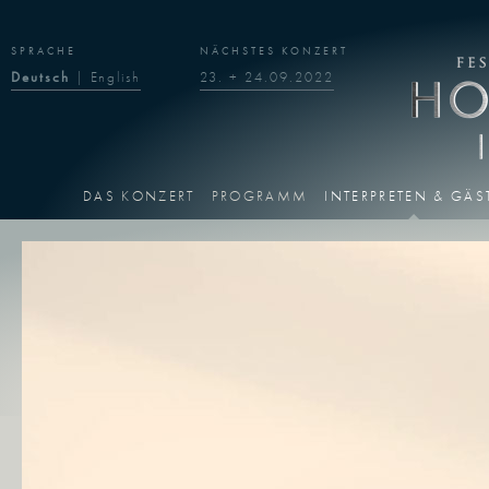
SPRACHE
NÄCHSTES KONZERT
Deutsch
|
English
23. + 24.09.2022
DAS KONZERT
PROGRAMM
INTERPRETEN & GÄS