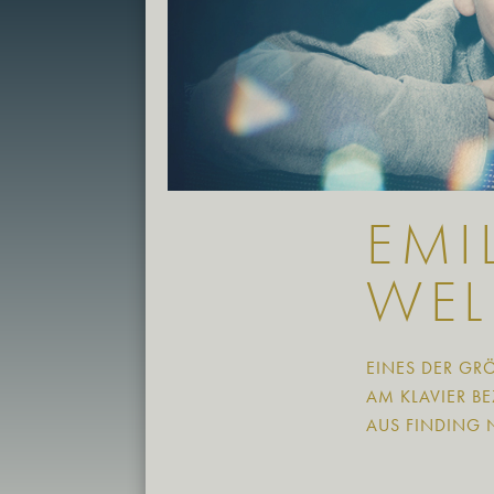
EMI
WEL
EINES DER GRÖ
M KLAVIER BEZ
US FINDING N