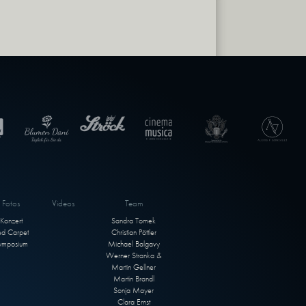
Fotos
Videos
Team
Konzert
Sandra Tomek
ed Carpet
Christian Pöttler
ymposium
Michael Balgavy
Werner Stranka &
Martin Gellner
Martin Brandl
Sonja Mayer
Clara Ernst