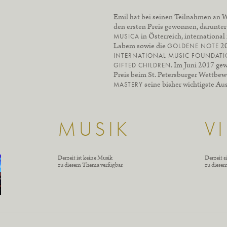
Emil hat bei seinen Teilnahmen an
den ersten Preis gewonnen, darunte
in Österreich, international
MUSICA
Labem sowie die
20
GOLDENE NOTE
INTERNATIONAL MUSIC FOUNDATI
. Im Juni 2017 ge
GIFTED CHILDREN
Preis beim St. Petersburger Wettbe
seine bisher wichtigste Au
MASTERY
MUSIK
V
Derzeit ist keine Musik
Derzeit s
zu diesem Thema verfügbar.
zu diese