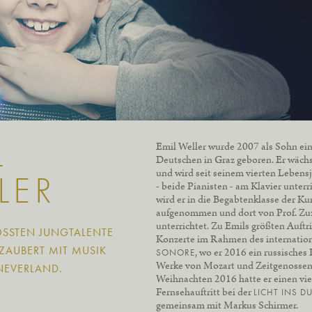
L
Emil Weller wurde 2007 als Sohn ein
Deutschen in Graz geboren. Er wächs
und wird seit seinem vierten Lebensj
LER
- beide Pianisten - am Klavier unterr
wird er in die Begabtenklasse der Ku
aufgenommen und dort von Prof. Zu
unterrichtet. Zu Emils größten Auftr
SSTEN JUNGTALENTE A
Konzerte im Rahmen des internatio
AUBERT MIT MUSIK A
, wo er 2016 ein russisch
SONORE
Werke von Mozart und Zeitgenossen 
EVERLAND.
Weihnachten 2016 hatte er einen vi
Fernsehauftritt bei der
LICHT INS D
gemeinsam mit Markus Schirmer.