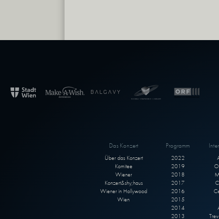
Das Konzert
Programm
Inte
Über das Konzert
2022
Komitee
2019
O
Wiener
2018
M
Konzert&shy;haus
2017
C
Wiener in Hollywood
2016
Ce
Wien
2015
2014
2013
Trev