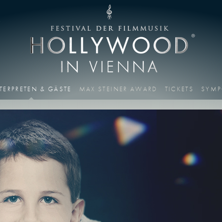
T
TERPRETEN & GÄSTE
MAX STEINER AWARD
TICKETS
SYMP