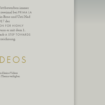
 Wettbewerben immer
r zweimal bei
PRIMA LA
 in Brno und Ústí Nad
17 der
ON FOR HIGHLY
wann er mit dem 1.
werb
A STEP TOWARDS
szeichnung.
IDEOS
ind keine Videos
m Thema verfügbar.