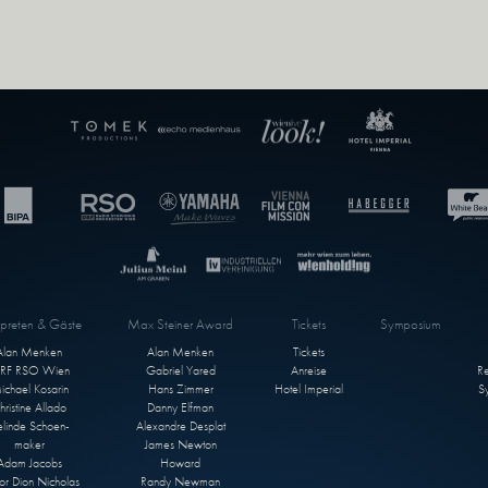
rpreten & Gäste
Max Steiner Award
Tickets
Symposium
Alan Menken
Alan Menken
Tickets
RF RSO Wien
Gabriel Yared
Anreise
R
ichael Kosarin
Hans Zimmer
Hotel Imperial
S
hristine Allado
Danny Elfman
linde Schoen-
Alexandre Desplat
maker
James Newton
Adam Jacobs
Howard
or Dion Nicholas
Randy Newman