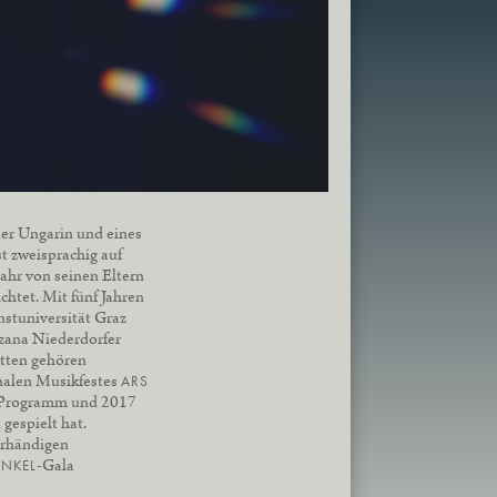
er Ungarin und eines
t zweisprachig auf
ahr von seinen Eltern
ichtet. Mit fünf Jahren
nstuniversität Graz
zana Niederdorfer
itten gehören
nalen Musikfestes
ARS
es Programm und 2017
gespielt hat.
erhändigen
-Gala
UNKEL