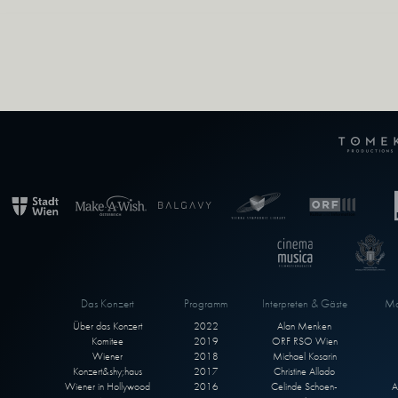
Das Konzert
Programm
Interpreten & Gäste
Ma
Über das Konzert
2022
Alan Menken
Komitee
2019
ORF RSO Wien
Wiener
2018
Michael Kosarin
Konzert&shy;haus
2017
Christine Allado
Wiener in Hollywood
2016
Celinde Schoen-
A