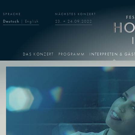
SPRACHE
NÄCHSTES KONZERT
Deutsch
|
English
23. + 24.09.2022
DAS KONZERT
PROGRAMM
INTERPRETEN & GÄS