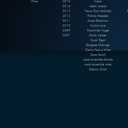
Wien
2015
maker
2014
Adam Jacobs
2013
Trevor Dion Nicholas
2012
Patricia Meeden
2011
Aisata Blackman
2010
Kristina Love
2009
Maximilian Vogel
2007
Randy Kerber
Susan Egan
Bongiwe Malunga
Cantus Novus Wien
Drew Sarich
vocal ensemble female
vocal ensemble male
Eleanor Grant