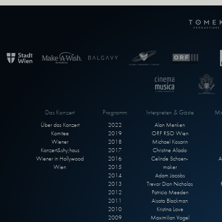
Das Konzert
Programm
Interpreten & Gäste
Ma
Über das Konzert
2022
Alan Menken
Komitee
2019
ORF RSO Wien
Wiener
2018
Michael Kosarin
Konzert&shy;haus
2017
Christine Allado
Wiener in Hollywood
2016
Celinde Schoen-
A
Wien
2015
maker
2014
Adam Jacobs
2013
Trevor Dion Nicholas
2012
Patricia Meeden
2011
Aisata Blackman
2010
Kristina Love
2009
Maximilian Vogel