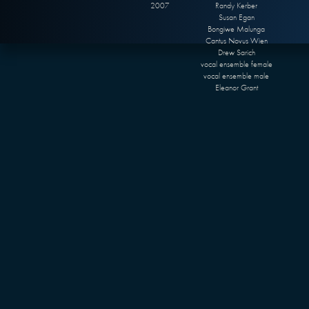
2007
Randy Kerber
Susan Egan
Bongiwe Malunga
Cantus Novus Wien
Drew Sarich
vocal ensemble female
vocal ensemble male
Eleanor Grant