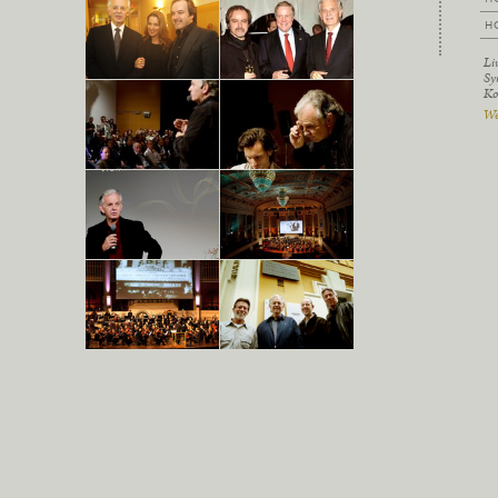
H
Li
Sy
Ko
We