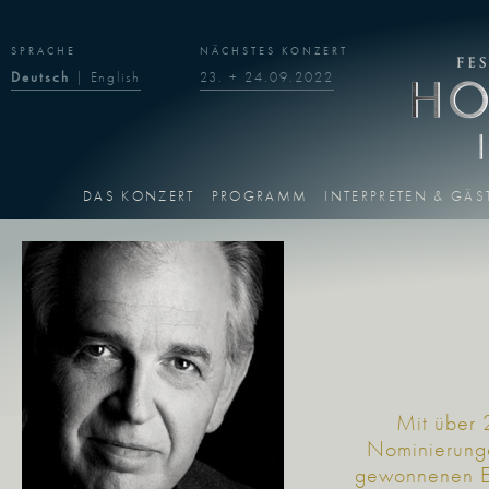
SPRACHE
NÄCHSTES KONZERT
Deutsch
|
English
23. + 24.09.2022
DAS KONZERT
PROGRAMM
INTERPRETEN & GÄS
Mit über
Nominierung
gewonnenen 