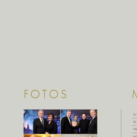
FOTOS
S
E
F
H