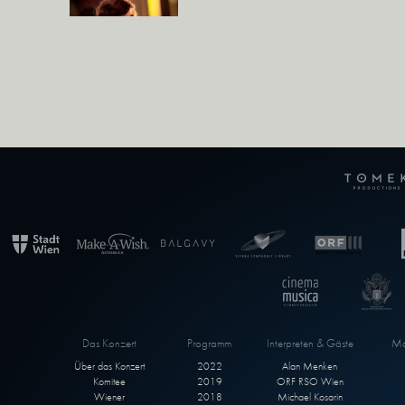
Das Konzert
Programm
Interpreten & Gäste
Ma
Über das Konzert
2022
Alan Menken
Komitee
2019
ORF RSO Wien
Wiener
2018
Michael Kosarin