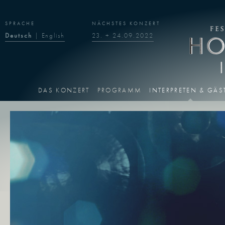
SPRACHE
NÄCHSTES KONZERT
Deutsch
|
English
23. + 24.09.2022
DAS KONZERT
PROGRAMM
INTERPRETEN & GÄS