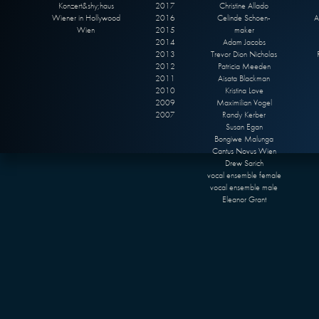
Konzert&shy;haus
2017
Christine Allado
Wiener in Hollywood
2016
Celinde Schoen-
A
Wien
2015
maker
2014
Adam Jacobs
2013
Trevor Dion Nicholas
2012
Patricia Meeden
2011
Aisata Blackman
2010
Kristina Love
2009
Maximilian Vogel
2007
Randy Kerber
Susan Egan
Bongiwe Malunga
Cantus Novus Wien
Drew Sarich
vocal ensemble female
vocal ensemble male
Eleanor Grant